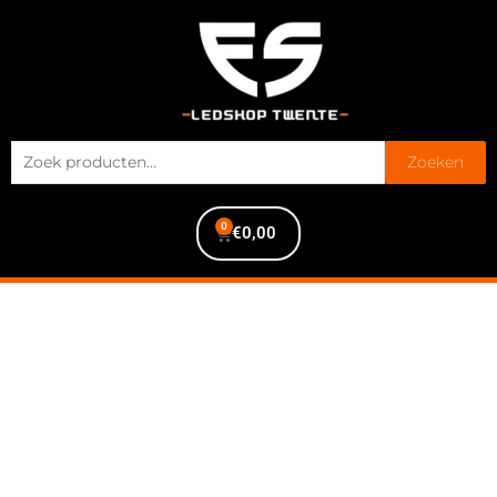
Zoeken
0
€
0,00