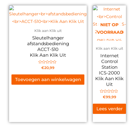
NIET OP
Klik aan Klik uit
VOORRAAD
Sleutelhanger
afstandsbediening
ACCT-510
Klik aan Klik uit
Klik Aan Klik Uit
Internet
Control
Station
Gewaardeerd
€
20,99
0
ICS-2000
uit
5
Klik Aan Klik
Toevoegen aan winkelwagen
Uit
Gewaardeerd
€
99,99
0
uit
5
Lees verder