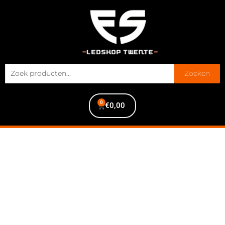
Zoeken
0
€
0,00