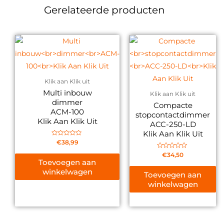
Gerelateerde producten
Klik aan Klik uit
Multi inbouw
Klik aan Klik uit
dimmer
Compacte
ACM-100
stopcontactdimmer
Klik Aan Klik Uit
ACC-250-LD
Klik Aan Klik Uit
Gewaardeerd
€
38,99
0
uit
Gewaardeerd
€
34,50
5
0
Toevoegen aan
uit
winkelwagen
5
Toevoegen aan
winkelwagen