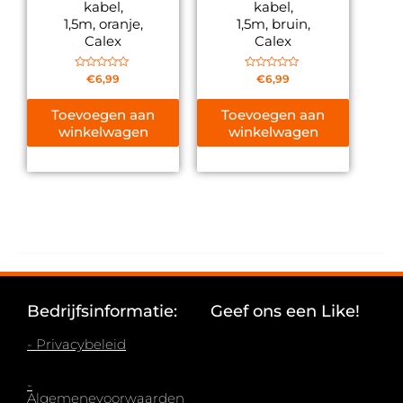
kabel,
kabel,
1,5m, oranje,
1,5m, bruin,
Calex
Calex
Gewaardeerd
Gewaardeerd
€
6,99
€
6,99
0
0
uit
uit
5
5
Toevoegen aan
Toevoegen aan
winkelwagen
winkelwagen
Bedrijfsinformatie:
Geef ons een Like!
- Privacybeleid
-
Algemenevoorwaarden