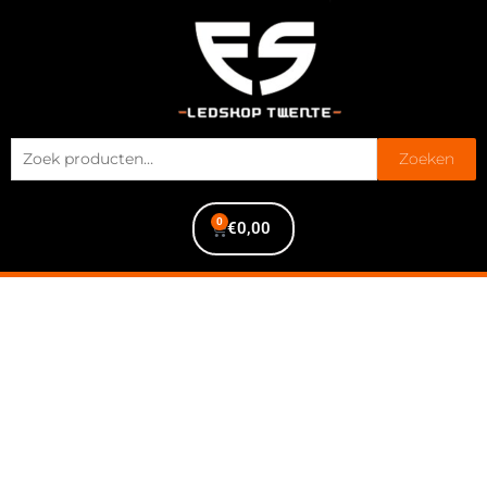
Zoeken
0
€
0,00