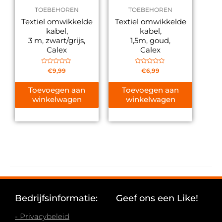
TOEBEHOREN
TOEBEHOREN
Textiel omwikkelde
Textiel omwikkelde
kabel,
kabel,
3 m, zwart/grijs,
1,5m, goud,
Calex
Calex
Gewaardeerd
Gewaardeerd
€
9,99
€
6,99
0
0
uit
uit
5
5
Toevoegen aan
Toevoegen aan
winkelwagen
winkelwagen
Bedrijfsinformatie:
Geef ons een Like!
- Privacybeleid