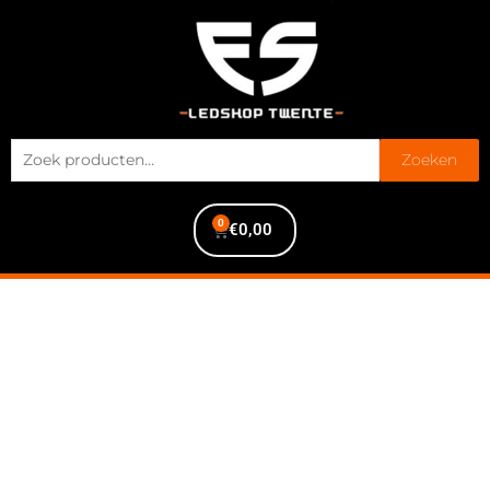
Zoeken
0
€
0,00