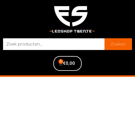
Zoeken
0
€
0,00