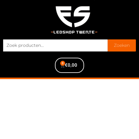
Zoeken
0
€
0,00