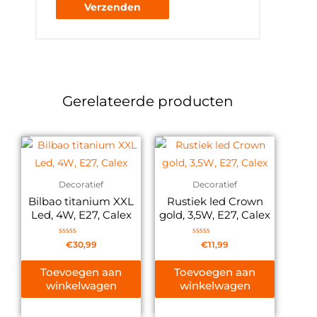
Gerelateerde producten
Decoratief
Decoratief
Bilbao titanium XXL
Rustiek led Crown
Led, 4W, E27, Calex
gold, 3,5W, E27, Calex
Gewaardeerd
Gewaardeerd
€
30,99
€
11,99
0
0
uit
uit
5
5
Toevoegen aan
Toevoegen aan
winkelwagen
winkelwagen