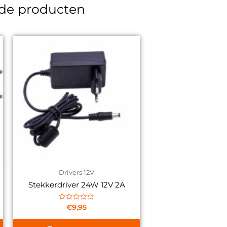
rde producten
Drivers 12V
Stekkerdriver 24W 12V 2A
Gewaardeerd
€
9,95
0
uit
5