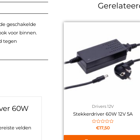
Gerelatee
 de geschakelde
ook voor binnen.
d tegen
iver 60W
Drivers 12V
Stekkerdriver 60W 12V 5A
ereiste velden
Gewaardeerd
€
17,50
0
uit
5