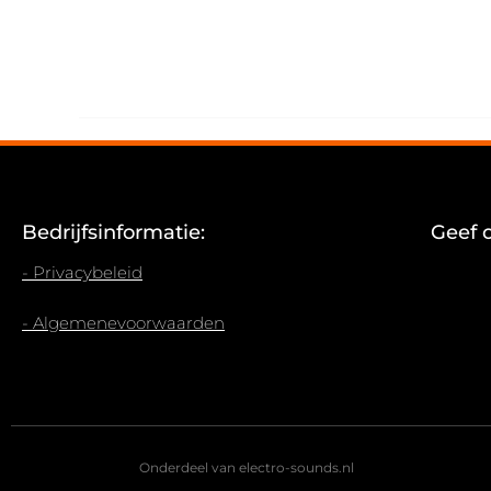
Bedrijfsinformatie:
Geef 
- Privacybeleid
- Algemenevoorwaarden
Onderdeel van electro-sounds.nl