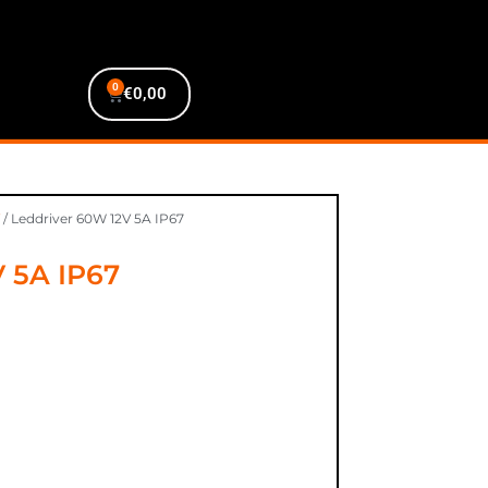
0
€
0,00
/ Leddriver 60W 12V 5A IP67
 5A IP67