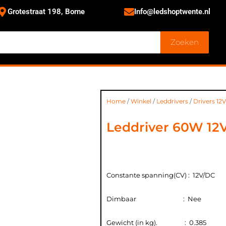
Grotestraat 198, Borne
Info@ledshoptwente.nl
Zoeken
Home
/
Winkel
/
Leddrivers
/
Drivers 12V
Leddriver 60W 12V
Constante spanning(CV) : 12V/DC
Dimbaar : Nee
Gewicht (in kg). : 0.385