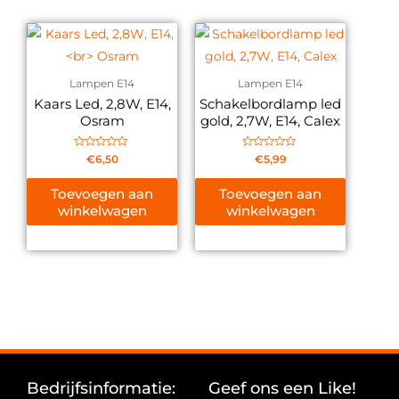
Lampen E14
Lampen E14
Kaars Led, 2,8W, E14,
Schakelbordlamp led
Osram
gold, 2,7W, E14, Calex
Gewaardeerd
Gewaardeerd
€
6,50
€
5,99
0
0
uit
uit
5
5
Toevoegen aan
Toevoegen aan
winkelwagen
winkelwagen
Bedrijfsinformatie:
Geef ons een Like!