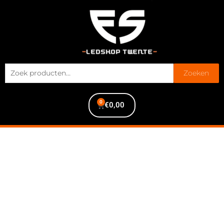
Zoeken
0
€
0,00