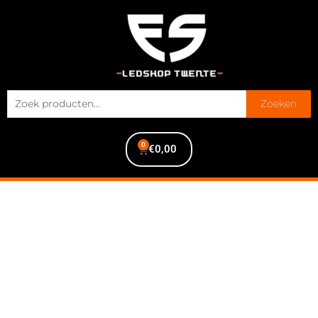
Zoeken
0
€
0,00