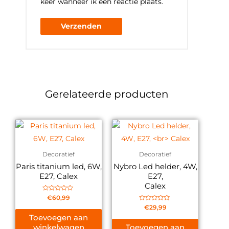
keer wanneer ik een reactie plaats.
Gerelateerde producten
Decoratief
Decoratief
Paris titanium led, 6W,
Nybro Led helder, 4W,
E27, Calex
E27,
Calex
Gewaardeerd
€
60,99
0
Gewaardeerd
€
29,99
uit
0
5
Toevoegen aan
uit
5
winkelwagen
Toevoegen aan