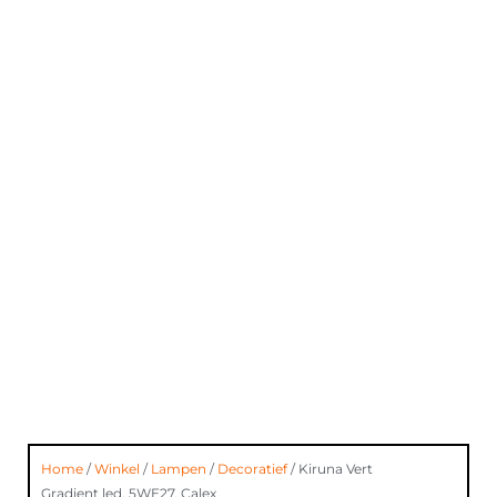
Home
/
Winkel
/
Lampen
/
Decoratief
/ Kiruna Vert
Gradient led, 5WE27, Calex