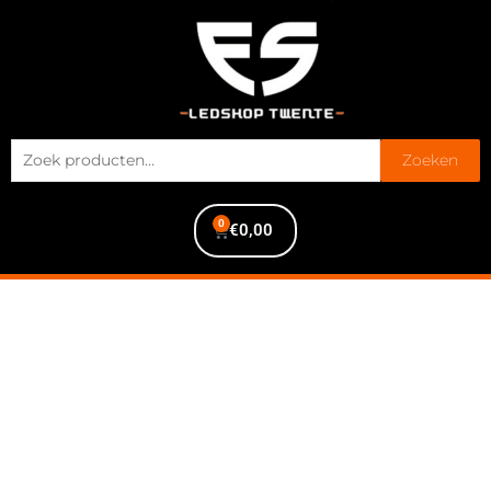
Zoeken
0
€
0,00