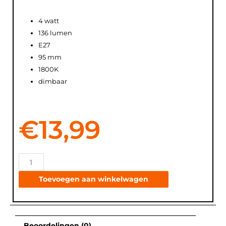
4 watt
136 lumen
E27
95 mm
1800K
dimbaar
€
13,99
Toevoegen aan winkelwagen
Beoordelingen (0)