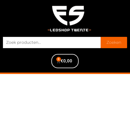
Zoeken
0
€
0,00