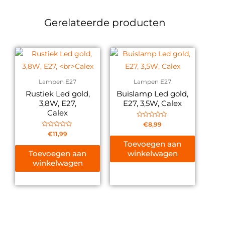
Gerelateerde producten
Lampen E27
Lampen E27
Rustiek Led gold,
Buislamp Led gold,
3,8W, E27,
E27, 3,5W, Calex
Calex
Gewaardeerd
€
8,99
0
Gewaardeerd
€
11,99
uit
0
5
Toevoegen aan
uit
5
Toevoegen aan
winkelwagen
winkelwagen