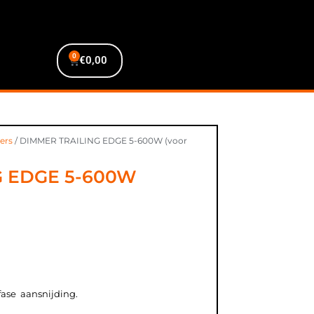
0
€
0,00
ers
/ DIMMER TRAILING EDGE 5-600W (voor
G EDGE 5-600W
fase aansnijding.