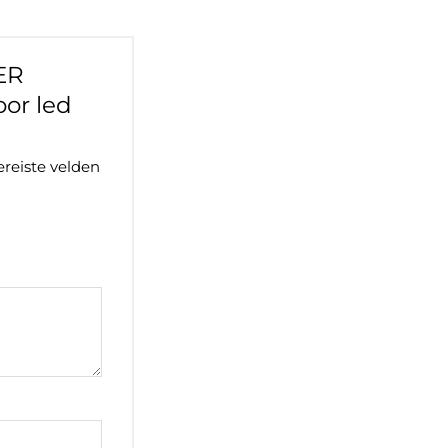
ER
or led
ereiste velden