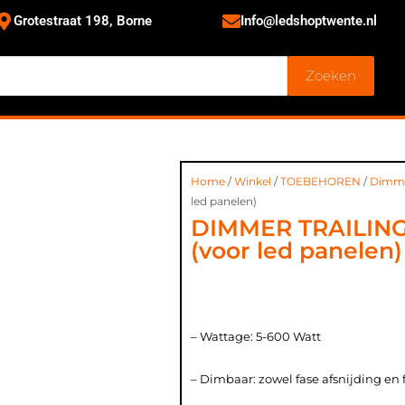
Grotestraat 198, Borne
Info@ledshoptwente.nl
Zoeken
Home
/
Winkel
/
TOEBEHOREN
/
Dimm
led panelen)
DIMMER TRAILIN
(voor led panelen)
– Wattage: 5-600 Watt
– Dimbaar: zowel fase afsnijding en 