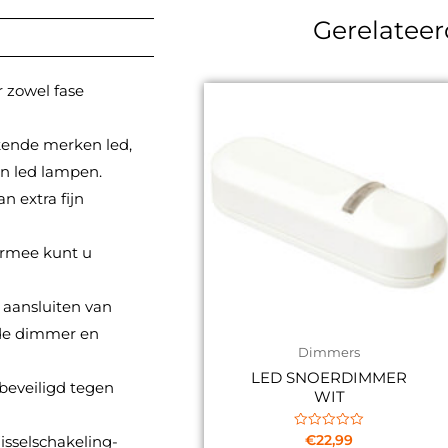
Gerelatee
 zowel fase
kende merken led,
en led lampen.
 extra fijn
ermee kunt u
 aansluiten van
 de dimmer en
Dimmers
LED SNOERDIMMER
beveiligd tegen
WIT
Gewaardeerd
sselschakeling-
€
22,99