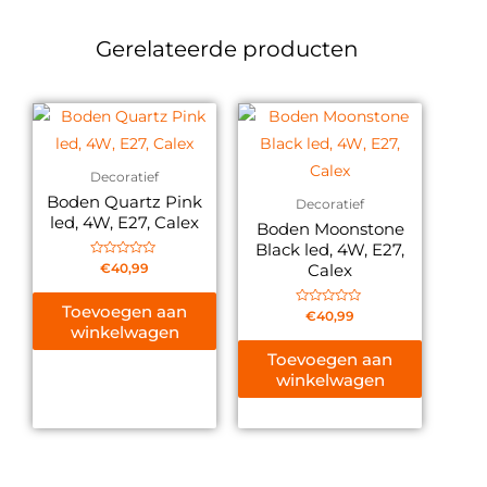
Gerelateerde producten
Decoratief
Boden Quartz Pink
Decoratief
led, 4W, E27, Calex
Boden Moonstone
Black led, 4W, E27,
Gewaardeerd
Calex
€
40,99
0
uit
5
Toevoegen aan
Gewaardeerd
€
40,99
0
winkelwagen
uit
5
Toevoegen aan
winkelwagen