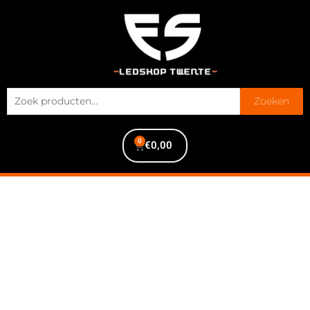
Zoeken
0
€
0,00