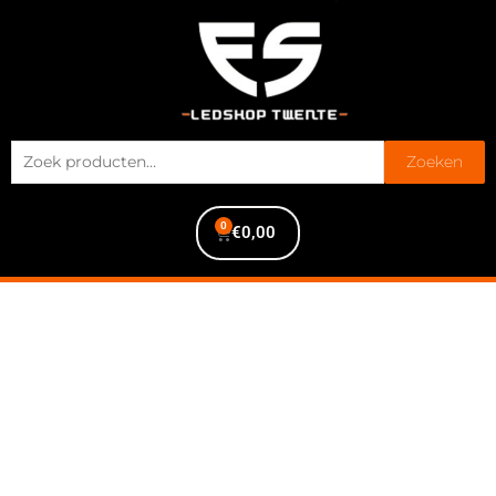
Zoeken
0
€
0,00