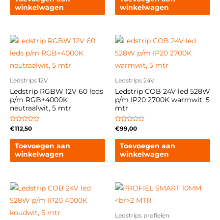
winkelwagen
winkelwagen
Ledstrips 12V
Ledstrips 24V
Ledstrip RGBW 12V 60 leds
Ledstrip COB 24V led 528W
p/m RGB+4000K
p/m IP20 2700K warmwit, 5
neutraalwit, 5 mtr
mtr
Gewaardeerd
Gewaardeerd
€
112,50
€
99,00
0
0
uit
uit
5
5
Toevoegen aan
Toevoegen aan
winkelwagen
winkelwagen
Ledstrips profielen