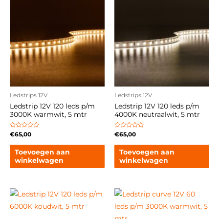
Ledstrips 12V
Ledstrips 12V
Ledstrip 12V 120 leds p/m
Ledstrip 12V 120 leds p/m
3000K warmwit, 5 mtr
4000K neutraalwit, 5 mtr
Gewaardeerd
Gewaardeerd
€
65,00
€
65,00
0
0
uit
uit
5
5
Toevoegen aan
Toevoegen aan
winkelwagen
winkelwagen