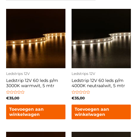
Ledstrips 12V
Ledstrips 12V
Ledstrip 12V 60 leds p/m
Ledstrip 12V 60 leds p/m
3000K warmwit, 5 mtr
4000K neutraalwit, 5 mtr
Gewaardeerd
Gewaardeerd
€
35,00
€
35,00
0
0
uit
uit
5
5
Toevoegen aan
Toevoegen aan
winkelwagen
winkelwagen