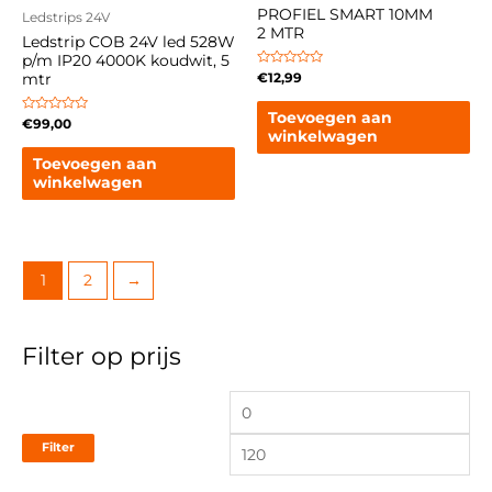
PROFIEL SMART 10MM
Ledstrips 24V
2 MTR
Ledstrip COB 24V led 528W
p/m IP20 4000K koudwit, 5
Gewaardeerd
€
12,99
mtr
0
uit
5
Toevoegen aan
Gewaardeerd
€
99,00
0
winkelwagen
uit
5
Toevoegen aan
winkelwagen
1
2
→
Filter op prijs
Filter