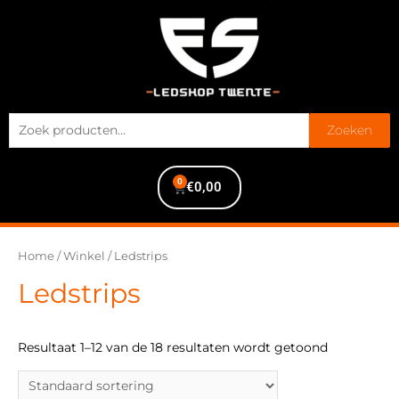
Zoeken
0
€
0,00
Home
/
Winkel
/ Ledstrips
Ledstrips
Resultaat 1–12 van de 18 resultaten wordt getoond