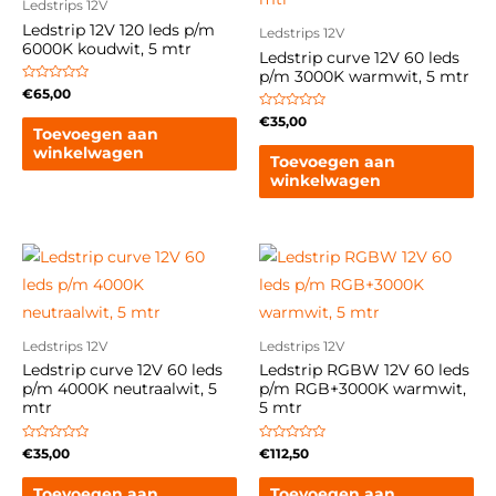
Ledstrips 12V
Ledstrip 12V 120 leds p/m
Ledstrips 12V
6000K koudwit, 5 mtr
Ledstrip curve 12V 60 leds
p/m 3000K warmwit, 5 mtr
Gewaardeerd
€
65,00
0
uit
Gewaardeerd
€
35,00
5
0
Toevoegen aan
uit
winkelwagen
5
Toevoegen aan
winkelwagen
Ledstrips 12V
Ledstrips 12V
Ledstrip curve 12V 60 leds
Ledstrip RGBW 12V 60 leds
p/m 4000K neutraalwit, 5
p/m RGB+3000K warmwit,
mtr
5 mtr
Gewaardeerd
Gewaardeerd
€
35,00
€
112,50
0
0
uit
uit
5
5
Toevoegen aan
Toevoegen aan