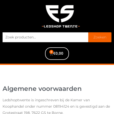
Zoeken
0
€
0,00
Algemene voorwaarden
Ledshoptwente is ingeschreven bij de Kamer van
Koophandel onder nummer 08194124 en is gevestigd aan de
Grotestraat 198, 7622 GS te Borne.